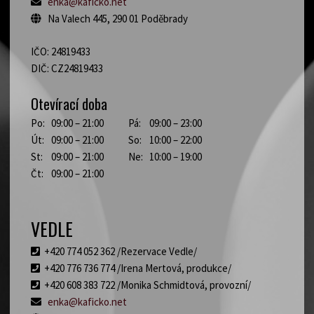
enka@kaficko.net
Na Valech 445, 290 01 Poděbrady
IČO: 24819433
DIČ: CZ24819433
Otevírací doba
Po:
09:00 – 21:00
Pá:
09:00 – 23:00
Út:
09:00 – 21:00
So:
10:00 – 22:00
St:
09:00 – 21:00
Ne:
10:00 – 19:00
Čt:
09:00 – 21:00
VEDLE
+420 774 052 362 /Rezervace Vedle/
+420 776 736 774 /Irena Mertová, produkce/
+420 608 383 722 /Monika Schmidtová, provozní/
enka@kaficko.net