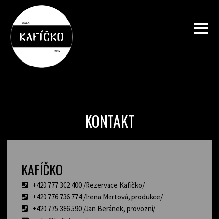
KONTAKT
KAFÍČKO
+420 777 302 400 /Rezervace Kafíčko/
+420 776 736 774 /Irena Mertová, produkce/
+420 775 386 590 /Jan Beránek, provozní/